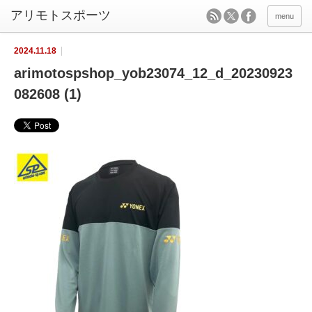
menu
2024.11.18
arimotospshop_yob23074_12_d_20230923
082608 (1)