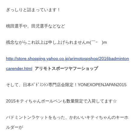
ぎっしりと詰まっています！
桃田選手や、田児選手などなど
残念ながらこれ以上は申し上げられませんm(￣ｰ￣)m
http://store.shopping.yahoo.co.jp/arimotospshop/2016badminton
carender.html
アリモトスポーツヤフーショップ
そして、日本ﾊﾞﾄﾞﾐﾝﾄﾝ専門店会限定！YONEXOPENJAPAN2015
2015キティちゃんボールペンも数量限定で入荷してます☆
バドミントンラケットをもった、かわいいキティちゃんのキーホ
ルダーが