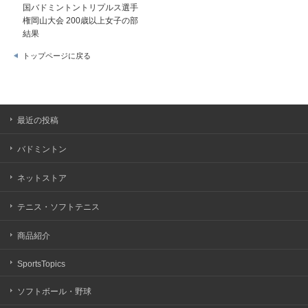
国バドミントントリプルス選手
権岡山大会 200歳以上女子の部
結果
トップページに戻る
最近の投稿
バドミントン
ネットストア
テニス・ソフトテニス
商品紹介
SportsTopics
ソフトボール・野球