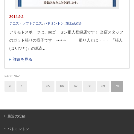
2014.9.2
テニス・ソフトテニス
,
バドミントン
,
加工品紹介
アリモトスポーツは、㈱ゴーセン張人登録店です！ 当店スタッフ
のガット張りの様子です ➝➝➝ 張り人とは・・・ 「張人
(はりびと)」の原点…
詳細を見る
PAGE NAVI
«
1
…
65
66
67
68
69
70
最近の投稿
バドミントン