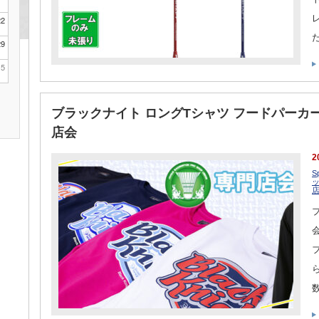
22
29
5
ブラックナイト ロングTシャツ フードパーカ
店会
2
S