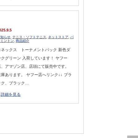
025.9.5
お知らせ
,
テニス・ソフトテニス
,
ネットストア
,
バ
ドミントン
,
商品紹介
ヨネックス トーナメントバック 新色ダ
ークグリーン 入荷しています！ ヤフー
店、アマゾン店、店頭にて販売中です。
在庫あります。 ヤフー店へリンク↓↓ ブラ
ック、ブラック…
詳細を見る