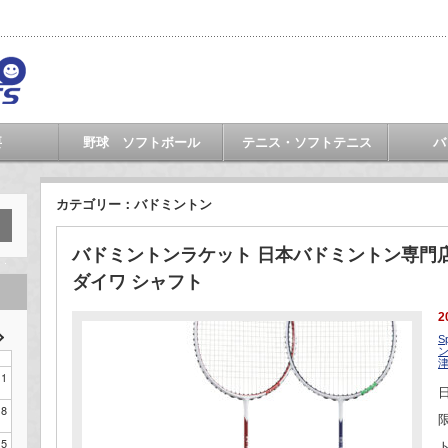
要
野球 ソフトボール
テニス・ソフトテニス
バ
カテゴリー：バドミントン
バドミントンラケット 日本バドミントン専門店会限
ダイワ シャフト
2
S
1
8
15