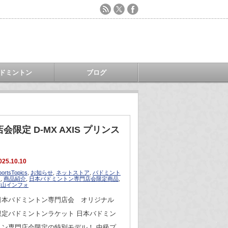
ドミントン
ブログ
定 D-MX AXIS プリンス
025.10.10
portsTopics
,
お知らせ
,
ネットストア
,
バドミント
ン
,
商品紹介
,
日本バドミントン専門店会限定商品
,
津山インフォ
日本バドミントン専門店会 オリジナル
限定バドミントンラケット 日本バドミン
トン専門店会限定の特別モデル！ 中級プ