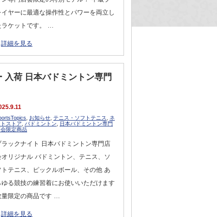
レイヤーに最適な操作性とパワーを両立し
たラケットです。 …
詳細を見る
ー 入荷 日本バドミントン専門
025.9.11
portsTopics
,
お知らせ
,
テニス・ソフトテニス
,
ネ
ットストア
,
バドミントン
,
日本バドミントン専門
店会限定商品
ブラックナイト 日本バドミントン専門店
会オリジナル バドミントン、テニス、ソ
フトテニス、ピックルボール、その他 あ
らゆる競技の練習着にお使いいただけます
数量限定の商品です …
詳細を見る