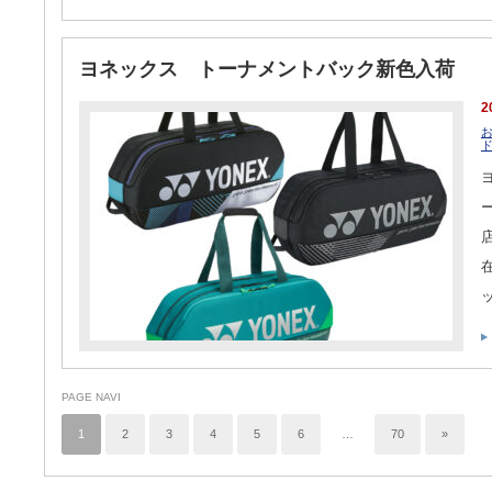
ヨネックス トーナメントバック新色入荷
2
PAGE NAVI
1
2
3
4
5
6
…
70
»