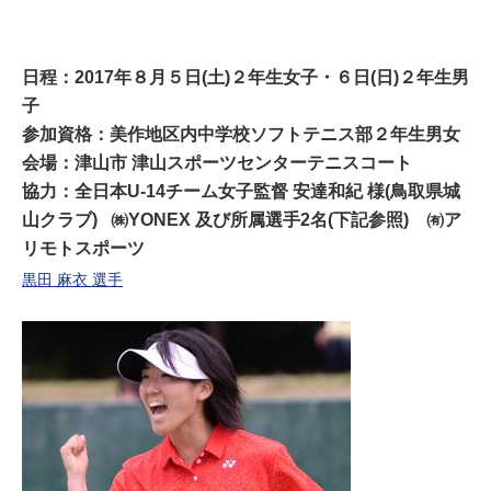
日程：2017年８月５日(土)２年生女子・６日(日)２年生男
子
参加資格：美作地区内中学校ソフトテニス部２年生男女
会場：津山市 津山スポーツセンターテニスコート
協力：
全日本U-14チーム女子監督 安達和紀 様(鳥取県城
山クラブ)
㈱YONEX 及び所属選手2名(下記参照) ㈲ア
リモトスポーツ
黒田 麻衣 選手