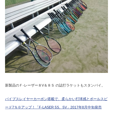
新製品のＦ-レーザー８V＆８Ｓ の誌打ラケットもスタンバイ。
バイブスレイヤーカーボン搭載で、柔らかい打球感とボールスピ
ード7％※アップ！「F-LASER 5S、5V」2017年8月中旬発売